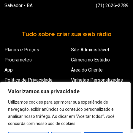
Salvador - BA
(71) 2626-2789
Tudo sobre criar sua web rádio
Planos e Preços
Site Administrável
Programetes
Câmera no Estúdio
App
Área do Cliente
Politica de Privacidade
Vinhetas Personalizadas
Criação de logomarca
Blog
Valorizamos sua privacidade
Perguntas frequentes
Contrato
Utilizamos cookies para aprimorar sua experiência de
navegação, exibir anúncios ou conteúdo personalizado e
Conheça o Max Voice
analisar nosso tráfego. Ao clicar em “Aceitar todos”, você
concorda com nosso uso de cookies.